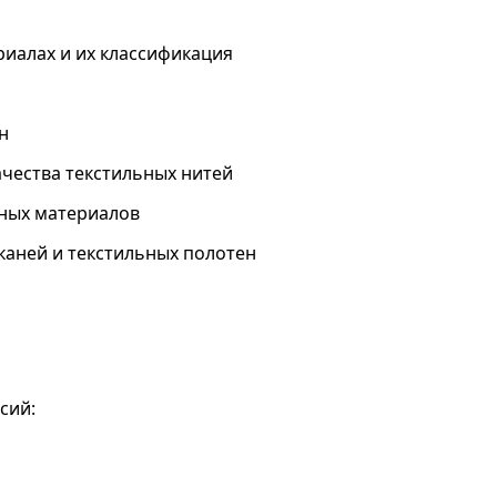
иалах и их классификация
н
ачества текстильных нитей
ьных материалов
тканей и текстильных полотен
сий: