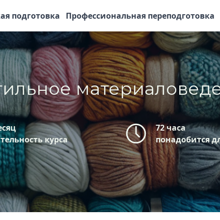
ая подготовка
Профессиональная переподготовка
тильное материаловед
есяц
72 часа
тельность курса
понадобится д