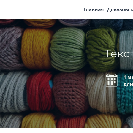
Главная
Довузовск
Текс
1 м
дли