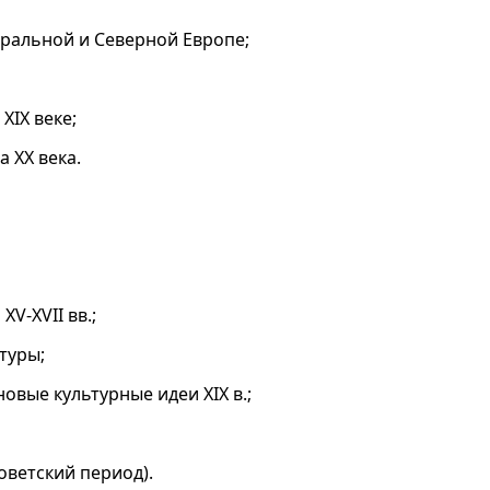
тральной и Северной Европе;
XIX веке;
а XX века.
XV-XVII вв.;
туры;
овые культурные идеи XIX в.;
советский период).