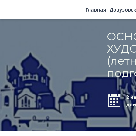
Главная
Довузовск
ОСН
ХУД
(лет
подг
2 н
дли